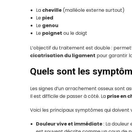
La
cheville
(malléole externe surtout)
Le
pied
Le
genou
Le
poignet
ou le doigt
L’objectif du traitement est double : permet
cicatrisation du ligament
pour garantir la 
Quels sont les symptôme
Les signes d’un arrachement osseux sont ass
Il est difficile de passer à côté. La
prise en 
Voici les principaux symptômes qui doivent v
Douleur vive et immédiate
: La douleur 
est souvent décrite comme un coup de p