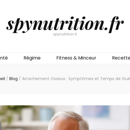
spynutrition.fr
spynutrition.fr
nté
Régime
Fitness & Minceur
Recett
eil
/
Blog
/
Arrachement Osseux : Symptômes et Temps de Gué