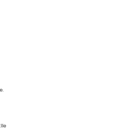
e.
lle