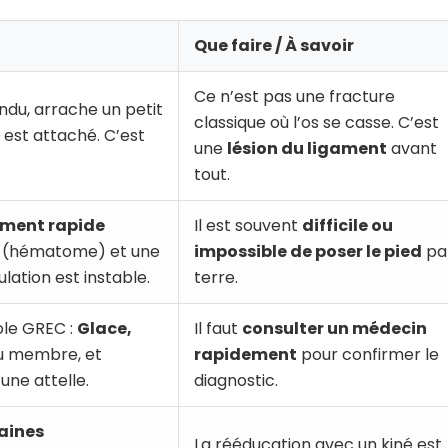
Que faire / À savoir
Ce n’est pas une fracture
ndu, arrache un petit
classique où l’os se casse. C’est
l est attaché. C’est
une
lésion du ligament
avant
tout.
ement rapide
Il est souvent
difficile ou
 (hématome) et une
impossible de poser le pied
pa
ulation est instable.
terre.
ole GREC :
Glace,
Il faut
consulter un médecin
 membre, et
rapidement
pour confirmer le
une attelle.
diagnostic.
aines
La rééducation avec un kiné est