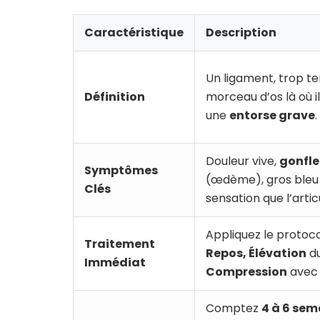
Caractéristique
Description
Un ligament, trop te
Définition
morceau d’os là où i
une
entorse grave
.
Douleur vive,
gonfl
Symptômes
(œdème), gros bleu
Clés
sensation que l’artic
Appliquez le protoc
Traitement
Repos, Élévation
du
Immédiat
Compression
avec 
Comptez
4 à 6 sem